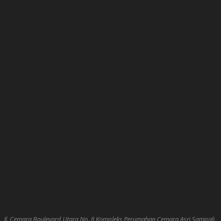
Jl. Cemara Boulevard Utara No. 8 Kompleks Perumahan Cemara Asri Sampali,