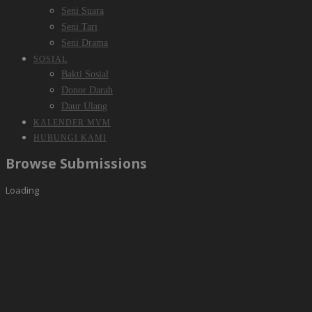
Seni Suara
Seni Tari
Seni Drama
SOSIAL
Bakti Sosial
Donor Darah
Daur Ulang
KALENDER MVM
HUBUNGI KAMI
Browse Submissions
Loading
You need to login in order to view your
submissions.
Username
Password
Remember Me
Login
Forgot Password