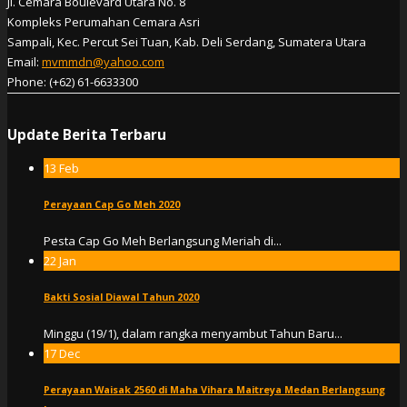
Jl. Cemara Boulevard Utara No. 8
Kompleks Perumahan Cemara Asri
Sampali, Kec. Percut Sei Tuan, Kab. Deli Serdang, Sumatera Utara
Email:
mvmmdn@yahoo.com
Phone: (+62) 61-6633300
Update Berita Terbaru
13
Feb
Perayaan Cap Go Meh 2020
Pesta Cap Go Meh Berlangsung Meriah di...
22
Jan
Bakti Sosial Diawal Tahun 2020
Minggu (19/1), dalam rangka menyambut Tahun Baru...
17
Dec
Perayaan Waisak 2560 di Maha Vihara Maitreya Medan Berlangsung