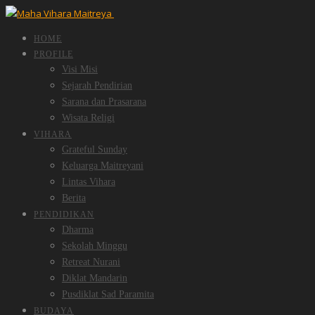
HOME
PROFILE
Visi Misi
Sejarah Pendirian
Sarana dan Prasarana
Wisata Religi
VIHARA
Grateful Sunday
Keluarga Maitreyani
Lintas Vihara
Berita
PENDIDIKAN
Dharma
Sekolah Minggu
Retreat Nurani
Diklat Mandarin
Pusdiklat Sad Paramita
BUDAYA