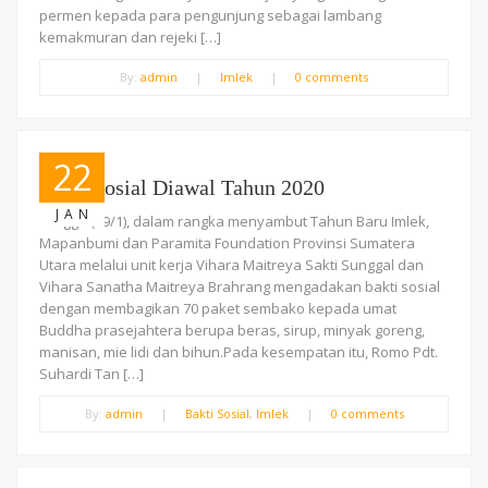
permen kepada para pengunjung sebagai lambang
kemakmuran dan rejeki […]
By:
admin
|
Imlek
|
0 comments
22
Bakti Sosial Diawal Tahun 2020
JAN
Minggu (19/1), dalam rangka menyambut Tahun Baru Imlek,
Mapanbumi dan Paramita Foundation Provinsi Sumatera
Utara melalui unit kerja Vihara Maitreya Sakti Sunggal dan
Vihara Sanatha Maitreya Brahrang mengadakan bakti sosial
dengan membagikan 70 paket sembako kepada umat
Buddha prasejahtera berupa beras, sirup, minyak goreng,
manisan, mie lidi dan bihun.Pada kesempatan itu, Romo Pdt.
Suhardi Tan […]
By:
admin
|
Bakti Sosial
,
Imlek
|
0 comments