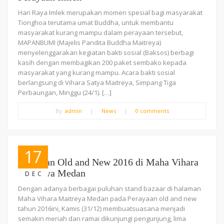
Hari Raya Imlek merupakan momen spesial bagi masyarakat
Tionghoa terutama umat Buddha, untuk membantu
masyarakat kurang mampu dalam perayaan tersebut,
MAPANBUMI (Majelis Pandita Buddha Maitreya)
menyelenggarakan kegiatan bakti sosial (Baksos) berbagi
kasih dengan membagikan 200 paket sembako kepada
masyarakat yang kurang mampu. Acara bakti sosial
berlangsung di Vihara Satya Maitreya, Simpang Tiga
Perbaungan, Minggu (24/1). […]
By:
admin
|
News
|
0 comments
17
Perayaan Old and New 2016 di Maha Vihara
Maitreya Medan
DEC
Dengan adanya berbagai puluhan stand bazaar di halaman
Maha Vihara Maitreya Medan pada Perayaan old and new
tahun 2016ini, Kamis (31/12) membuatsuasana menjadi
semakin meriah dan ramai dikunjungi pengunjung, lima