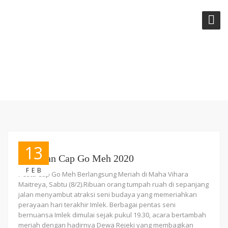
NEWS
13
Perayaan Cap Go Meh 2020
FEB
Pesta Cap Go Meh Berlangsung Meriah di Maha Vihara
Maitreya, Sabtu (8/2).Ribuan orang tumpah ruah di sepanjang
jalan menyambut atraksi seni budaya yang memeriahkan
perayaan hari terakhir Imlek. Berbagai pentas seni
bernuansa Imlek dimulai sejak pukul 19.30, acara bertambah
meriah dengan hadirnya Dewa Rejeki yang membagikan