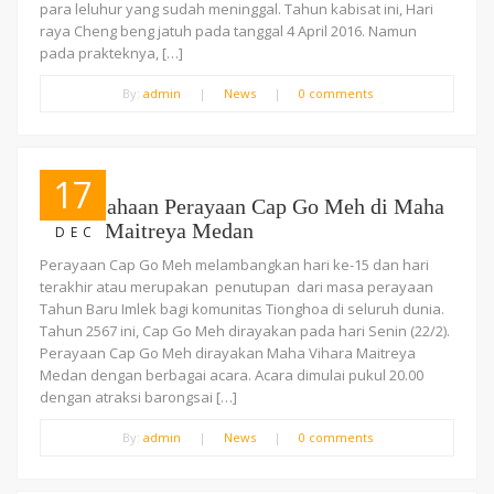
para leluhur yang sudah meninggal. Tahun kabisat ini, Hari
raya Cheng beng jatuh pada tanggal 4 April 2016. Namun
pada prakteknya, […]
By:
admin
|
News
|
0 comments
17
Kemeriahaan Perayaan Cap Go Meh di Maha
Vihara Maitreya Medan
DEC
Perayaan Cap Go Meh melambangkan hari ke-15 dan hari
terakhir atau merupakan penutupan dari masa perayaan
Tahun Baru Imlek bagi komunitas Tionghoa di seluruh dunia.
Tahun 2567 ini, Cap Go Meh dirayakan pada hari Senin (22/2).
Perayaan Cap Go Meh dirayakan Maha Vihara Maitreya
Medan dengan berbagai acara. Acara dimulai pukul 20.00
dengan atraksi barongsai […]
By:
admin
|
News
|
0 comments