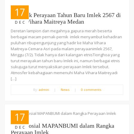
17
Semarak Perayaan Tahun Baru Imlek 2567 di
Maha Vihara Maitreya Medan
DEC
Deretan lampion dan megahnya gapura merah beserta
berbagai macam pernak-pernik imlek menyambut kehadiran
puluhan ribupengunjung yang hadir ke Maha Vihara
Maitreya-Cemara Asri pada malam perayaanimlek 2567,
Minggu (7/2). Tidak hanya dari kalangan etnisTionghoa yang
turut merayakan tahun baru Imlek ini, namun berbagai etnis
sukujuga turut menyaksikan perayaan Imlek tersebut.
Atmosfer kebahagiaan memenuhi Maha Vihara Maitreyadi
[…]
By:
admin
|
News
|
0 comments
17
Bakti Sosial MAPANBUMI dalam Rangka
DEC
Perayaan Imlek