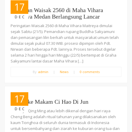
17
Perayaan Waisak 2560 di Maha Vihara
Maitreya Medan Berlangsung Lancar
DEC
Peringatan Waisak 2560 di Maha Vihara Maitreya dimulai
sejak Sabtu (21/5). Pemandian rupang Buddha Sakyamuni
dan pemasangan lilin berkah untuk masyarakat umum telah
dimulai sejak pukul 07.30 WIB. prosesi dipimpin oleh Pdt.
Nirwan dan beberapa Pdt. lainnya. Proses tersebut digelar
selama 2 hari hingga hari Minggu (22/5) bertempat di Graha
Sakyamuni lantai dasar Maha Vihara […]
By:
admin
|
News
|
0 comments
17
Ziarah ke Makam Ci Hao Di Jun
DEC
Hari raya Qing Ming atau lebih dikenal dengan hari raya
Cheng Beng adalah ritual tahunan yang dilaksanakan oleh
kaum Tionghoa di seluruh dunia termasuk di Indonesia
untuk bersembahyang dan ziarah ke kuburan orang tua dan