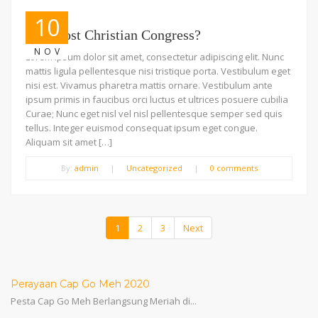
10
Our Most Christian Congress?
NOV
Lorem ipsum dolor sit amet, consectetur adipiscing elit. Nunc
mattis ligula pellentesque nisi tristique porta. Vestibulum eget
nisi est. Vivamus pharetra mattis ornare. Vestibulum ante
ipsum primis in faucibus orci luctus et ultrices posuere cubilia
Curae; Nunc eget nisl vel nisl pellentesque semper sed quis
tellus. Integer euismod consequat ipsum eget congue.
Aliquam sit amet […]
By:
admin
|
Uncategorized
|
0 comments
1
2
3
Next
Perayaan Cap Go Meh 2020
Pesta Cap Go Meh Berlangsung Meriah di...