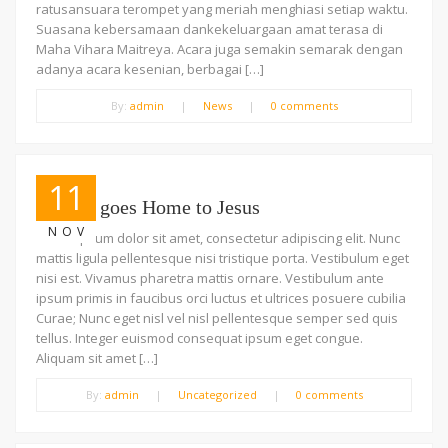
ratusansuara terompet yang meriah menghiasi setiap waktu.
Suasana kebersamaan dankekeluargaan amat terasa di
Maha Vihara Maitreya. Acara juga semakin semarak dengan
adanya acara kesenian, berbagai […]
By:
admin
|
News
|
0 comments
11
Crouch goes Home to Jesus
NOV
Lorem ipsum dolor sit amet, consectetur adipiscing elit. Nunc
mattis ligula pellentesque nisi tristique porta. Vestibulum eget
nisi est. Vivamus pharetra mattis ornare. Vestibulum ante
ipsum primis in faucibus orci luctus et ultrices posuere cubilia
Curae; Nunc eget nisl vel nisl pellentesque semper sed quis
tellus. Integer euismod consequat ipsum eget congue.
Aliquam sit amet […]
By:
admin
|
Uncategorized
|
0 comments