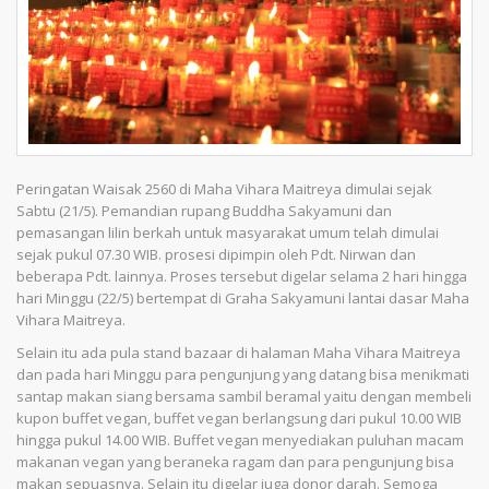
Peringatan Waisak 2560 di Maha Vihara Maitreya dimulai sejak
Sabtu (21/5). Pemandian rupang Buddha Sakyamuni dan
pemasangan lilin berkah untuk masyarakat umum telah dimulai
sejak pukul 07.30 WIB. prosesi dipimpin oleh Pdt. Nirwan dan
beberapa Pdt. lainnya. Proses tersebut digelar selama 2 hari hingga
hari Minggu (22/5) bertempat di Graha Sakyamuni lantai dasar Maha
Vihara Maitreya.
Selain itu ada pula stand bazaar di halaman Maha Vihara Maitreya
dan pada hari Minggu para pengunjung yang datang bisa menikmati
santap makan siang bersama sambil beramal yaitu dengan membeli
kupon buffet vegan, buffet vegan berlangsung dari pukul 10.00 WIB
hingga pukul 14.00 WIB. Buffet vegan menyediakan puluhan macam
makanan vegan yang beraneka ragam dan para pengunjung bisa
makan sepuasnya. Selain itu digelar juga donor darah. Semoga