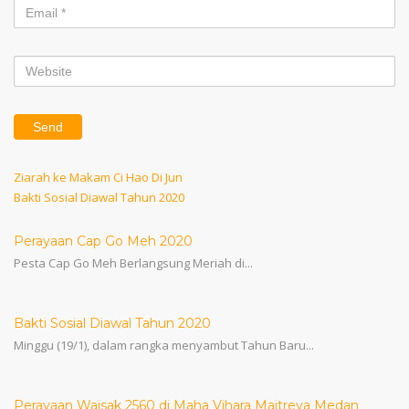
Post
Previous
Ziarah ke Makam Ci Hao Di Jun
Post
Next
Bakti Sosial Diawal Tahun 2020
navigation
Post
Perayaan Cap Go Meh 2020
Pesta Cap Go Meh Berlangsung Meriah di...
Bakti Sosial Diawal Tahun 2020
Minggu (19/1), dalam rangka menyambut Tahun Baru...
Perayaan Waisak 2560 di Maha Vihara Maitreya Medan