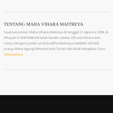
TENTANG MAHA VIHARA MAITREYA
Saat peresmian Maha Vihara Maitreya di tanggal 21 Agustus 2008, di
Wilayah IV MAPANBUMI telah berdiri sekitar 200 unit Vihara dan
Cetiya dengan jumlah umat Buddha Maitreya melebihi 300.000
orang. Maha Agung Rahmat Kasih Tuhan dan Budi Kebajikan Guru.
Selanjutnya..