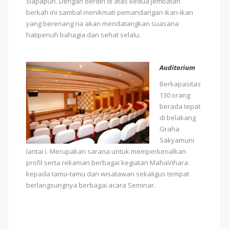
siapapun. Dengan berdiri di atas kedua jembatan
berkah ini sambal menikmati pemandangan ikan-ikan
yang berenang ria akan mendatangkan suasana
hatipenuh bahagia dan sehat selalu.
Auditorium
Berkapasitas
130 orang
berada tepat
di belakang
Graha
Sakyamuni
lantai I. Merupakan sarana untuk memperkenalkan
profil serta rekaman berbagai kegiatan MahaVihara
kepada tamu-tamu dan wisatawan sekaligus tempat
berlangsungnya berbagai acara Seminar.