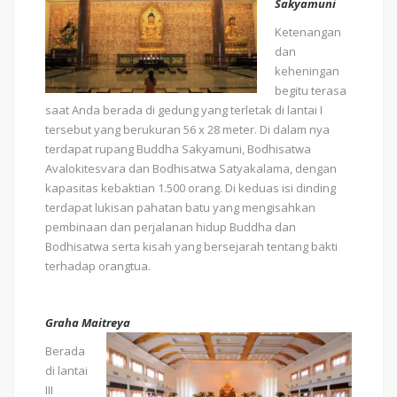
Sakyamuni
Ketenangan
dan
keheningan
begitu terasa
saat Anda berada di gedung yang terletak di lantai I
tersebut yang berukuran 56 x 28 meter. Di dalam nya
terdapat rupang Buddha Sakyamuni, Bodhisatwa
Avalokitesvara dan Bodhisatwa Satyakalama, dengan
kapasitas kebaktian 1.500 orang. Di keduas isi dinding
terdapat lukisan pahatan batu yang mengisahkan
pembinaan dan perjalanan hidup Buddha dan
Bodhisatwa serta kisah yang bersejarah tentang bakti
terhadap orangtua.
Graha Maitreya
Berada
di lantai
III