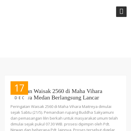
CATEGORY:
NEWS
17
Perayaan Waisak 2560 di Maha Vihara
Maitreya Medan Berlangsung Lancar
DEC
Peringatan Waisak 2560 di Maha Vihara Maitreya dimulai
sejak Sabtu (21/5). Pemandian rupang Buddha Sakyamuni
dan pemasangan lilin berkah untuk masyarakat umum telah
dimulai sejak pukul 07.30 WIB. prosesi dipimpin oleh Pdt.
Nirwan dan beberapa Pdt. lainnya. Proses tersebut digelar