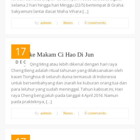
selama 2 hari hingga hari Minggu (22/5) bertempat di Graha
Sakyamuni lantai dasar Maha Vihara […]
By:
admin
|
News
|
0 comments
17
Ziarah ke Makam Ci Hao Di Jun
DEC
Hari raya Qing Ming atau lebih dikenal dengan hari raya
Cheng Beng adalah ritual tahunan yang dilaksanakan oleh
kaum Tionghoa di seluruh dunia termasuk di Indonesia
untuk bersembahyang dan ziarah ke kuburan orang tua dan
para leluhur yang sudah meninggal. Tahun kabisat ini, Hari
raya Cheng beng jatuh pada tanggal 4 April 2016. Namun
pada prakteknya, […]
By:
admin
|
News
|
0 comments