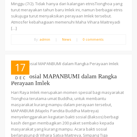
Minggu (7/2). Tidak hanya dari kalangan etnisTionghoa yang
turut merayakan tahun baru Imlek ini, namun berbagai etnis
sukujuga turut menyaksikan perayaan Imlek tersebut.
Atmosfer kebahagiaan memenuhi Maha Vihara Maitreyadi
[…]
By:
admin
|
News
|
0 comments
17
Bakti Sosial MAPANBUMI dalam Rangka
DEC
Perayaan Imlek
Hari Raya Imlek merupakan momen spesial bagi masyarakat
Tionghoa terutama umat Buddha, untuk membantu
masyarakat kurang mampu dalam perayaan tersebut,
MAPANBUMI (Majelis Pandita Buddha Maitreya)
menyelenggarakan kegiatan bakti sosial (Baksos) berbagi
kasih dengan membagikan 200 paket sembako kepada
masyarakat yang kurang mampu. Acara bakti sosial
berlangsung di Vihara Satya Maitreya, Simpang Tiga