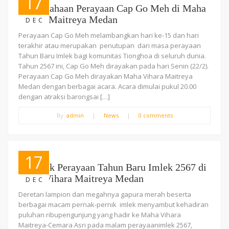
17
Kemeriahaan Perayaan Cap Go Meh di Maha
Vihara Maitreya Medan
DEC
Perayaan Cap Go Meh melambangkan hari ke-15 dan hari
terakhir atau merupakan penutupan dari masa perayaan
Tahun Baru Imlek bagi komunitas Tionghoa di seluruh dunia.
Tahun 2567 ini, Cap Go Meh dirayakan pada hari Senin (22/2).
Perayaan Cap Go Meh dirayakan Maha Vihara Maitreya
Medan dengan berbagai acara. Acara dimulai pukul 20.00
dengan atraksi barongsai […]
By:
admin
|
News
|
0 comments
17
Semarak Perayaan Tahun Baru Imlek 2567 di
Maha Vihara Maitreya Medan
DEC
Deretan lampion dan megahnya gapura merah beserta
berbagai macam pernak-pernik imlek menyambut kehadiran
puluhan ribupengunjung yang hadir ke Maha Vihara
Maitreya-Cemara Asri pada malam perayaanimlek 2567,