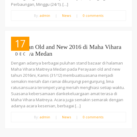
Perbaungan, Minggu (24/1). […]
By:
admin
|
News
|
0 comments
17
Perayaan Old and New 2016 di Maha Vihara
Maitreya Medan
DEC
Dengan adanya berbagai puluhan stand bazaar di halaman
Maha Vihara Maitreya Medan pada Perayaan old and new
tahun 2016ini, Kamis (31/12) membuatsuasana menjadi
semakin meriah dan ramai dikunjungi pengunjung, lima
ratusansuara terompet yang meriah menghiasi setiap waktu.
Suasana kebersamaan dankekeluargaan amat terasa di
Maha Vihara Maitreya. Acara juga semakin semarak dengan
adanya acara kesenian, berbagai […]
By:
admin
|
News
|
0 comments