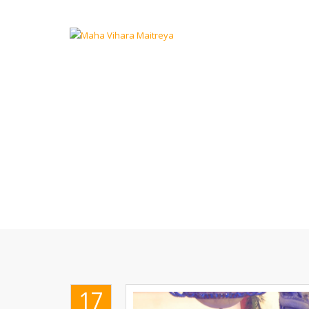
SEMARAK PERAY
V
17