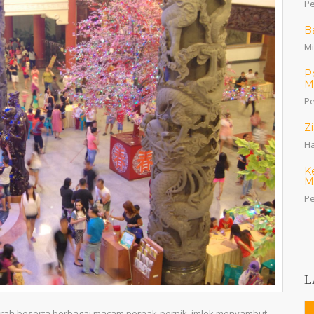
Pe
B
Mi
P
M
Pe
Z
Ha
K
M
Pe
L
rah beserta berbagai macam pernak-pernik imlek menyambut