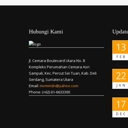
Hubungi Kami
Update
13
FEB
Jl. Cemara Boulevard Utara No. 8
Kompleks Perumahan Cemara Asri
22
Sampali, Kec. Percut Sei Tuan, Kab. Deli
Serdang, Sumatera Utara
JAN
Email:
mvmmdn@yahoo.com
Phone: (+62) 61-6633300
17
DEC