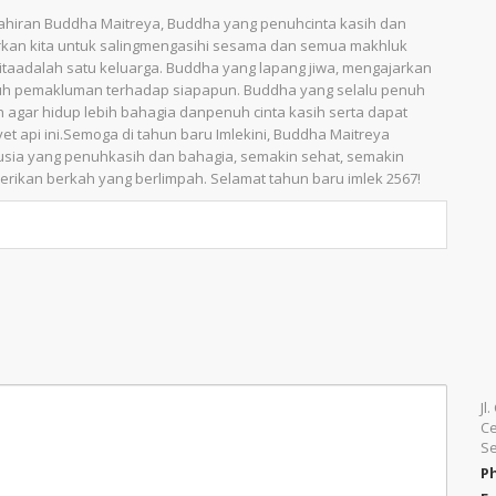
lahiran Buddha Maitreya, Buddha yang penuhcinta kasih dan
kan kita untuk salingmengasihi sesama dan semua makhluk
taadalah satu keluarga. Buddha yang lapang jiwa, mengajarkan
uh pemakluman terhadap siapapun. Buddha yang selalu penuh
oh agar hidup lebih bahagia danpenuh cinta kasih serta dapat
et api ini.Semoga di tahun baru Imlekini, Buddha Maitreya
sia yang penuhkasih dan bahagia, semakin sehat, semakin
berikan berkah yang berlimpah. Selamat tahun baru imlek 2567!
Jl
Ce
Se
P