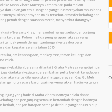
dir ke Maha Vihara Maitreya-Cemara Asri pada malam
anya dari kalangan etnisTionghoa yang turut merayakan tahun baru
turut menyaksikan perayaan Imlek tersebut. Atmosfer kebahagiaan
 yang penuh dengan suasana merah, menyambut datangnya
 kasih-Nya yang khas, menyambut hangat setiap pengunjung
rsama keluarga. Pohon meihua pengharapan raksasa yang
uni tampak penuh dengan gantungan kertas doa para
ara dan kegiatan selama tahun 2015.
 replika jam kebahagiaan, monkey tree, taman keluarga dan
a imlek.
gan kebaktian bersama di lantai 3 Graha Maitreya yang dipimpin
i juga diadakan kegiatan persembahan pelita berkah kehadapan
at dan akan terus dilangsungkan hingga perayaan Cap Go Meh
O
ggalan gemuruh suara barongsai menyemarakkan hadirnya tahun
ngunjung yang hadir di Maha Vihara Maitreya selalu dapat
 Kebahagiaan pengunjung semakin bertambah dengan hadirnya
 berkah, dengan harapan semoga di tahun yang baru ini hidup