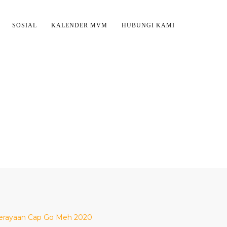
SOSIAL
KALENDER MVM
HUBUNGI KAMI
K 2567 DI MAHA
AN
erayaan Cap Go Meh 2020