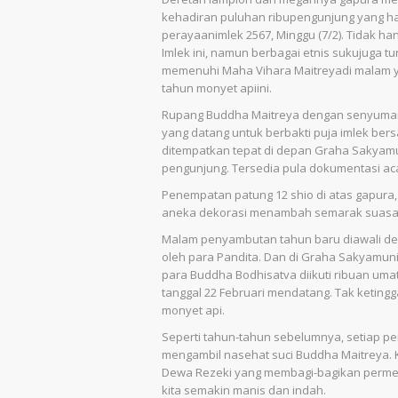
kehadiran puluhan ribupengunjung yang ha
perayaanimlek 2567, Minggu (7/2). Tidak h
Imlek ini, namun berbagai etnis sukujuga 
memenuhi Maha Vihara Maitreyadi malam
tahun monyet apiini.
Rupang Buddha Maitreya dengan senyuman
yang datang untuk berbakti puja imlek be
ditempatkan tepat di depan Graha Sakyam
pengunjung. Tersedia pula dokumentasi ac
Penempatan patung 12 shio di atas gapura,
aneka dekorasi menambah semarak suasan
Malam penyambutan tahun baru diawali den
oleh para Pandita. Dan di Graha Sakyamun
para Buddha Bodhisatva diikuti ribuan um
tanggal 22 Februari mendatang. Tak ketin
monyet api.
Seperti tahun-tahun sebelumnya, setiap pe
mengambil nasehat suci Buddha Maitreya.
Dewa Rezeki yang membagi-bagikan permen
kita semakin manis dan indah.