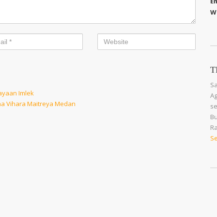
Em
W
T
Sa
ayaan Imlek
Ag
a Vihara Maitreya Medan
se
Bu
Ra
Se