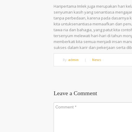
Haripertama Imlek juga merupakan hari ke
senyuman kasih yang senantiasa mengajar
tanpa perbedaan, karena pada dasarnya ki
kita untuksenantiasa memaafkan dan pen
tawa ria dan bahagia, yang patut kita cont
tersenyum melewati hari-hari di tahun mony
memberkati kita semua menjadi insan manu
sukses dalam karir dan pekerjaan serta di
By:
admin
|
News
Leave a Comment