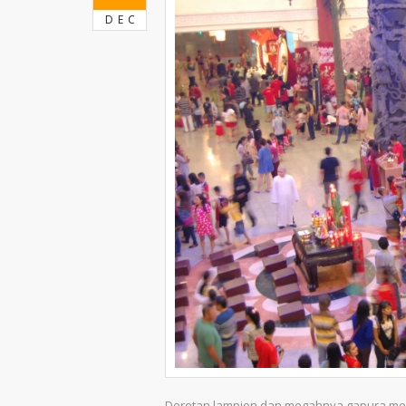
DEC
Deretan lampion dan megahnya gapura me