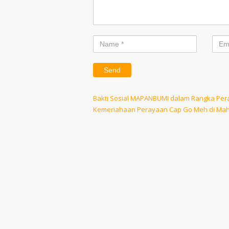
Post
Previous
Bakti Sosial MAPANBUMI dalam Rangka Per
Post
Next
Kemeriahaan Perayaan Cap Go Meh di Mah
navigation
Post