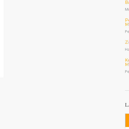
B
Mi
P
M
Pe
Z
Ha
K
M
Pe
L