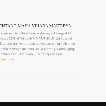
ENTANG MAHA VIHARA MAITREYA
at peresmian Maha Vihara Maitreya di tanggal 21
ustus 2008, di Wilayah IV MAPANBUMI telah berdiri
kitar 200 unit Vihara dan Cetiya dengan jumlah umat
ddha Maitreya melebihi 300.000 orang. Maha Agung
hmat Kasih Tuhan dan Budi Kebajikan Guru.
lanjutnya..