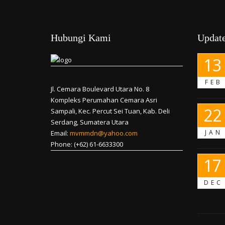
Hubungi Kami
Update
13
FEB
Jl. Cemara Boulevard Utara No. 8
Kompleks Perumahan Cemara Asri
22
Sampali, Kec. Percut Sei Tuan, Kab. Deli
Serdang, Sumatera Utara
JAN
Email:
mvmmdn@yahoo.com
Phone: (+62) 61-6633300
17
DEC