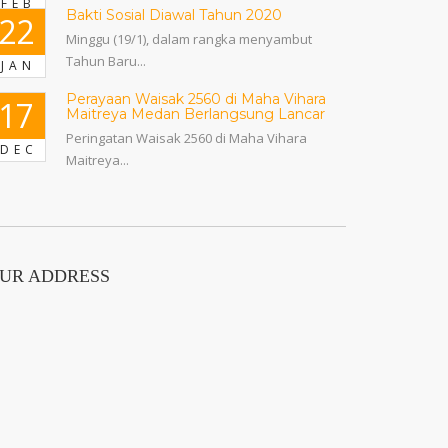
FEB
Bakti Sosial Diawal Tahun 2020
22
Minggu (19/1), dalam rangka menyambut
Tahun Baru...
JAN
Perayaan Waisak 2560 di Maha Vihara
17
Maitreya Medan Berlangsung Lancar
Peringatan Waisak 2560 di Maha Vihara
DEC
Maitreya...
UR ADDRESS