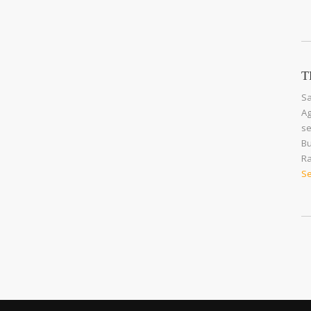
T
Sa
Ag
se
Bu
Ra
Se