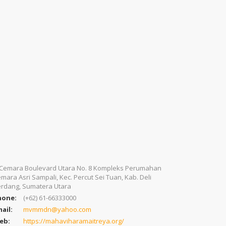
. Cemara Boulevard Utara No. 8 Kompleks Perumahan
mara Asri Sampali, Kec. Percut Sei Tuan, Kab. Deli
rdang, Sumatera Utara
hone:
(+62) 61-66333000
ail:
mvmmdn@yahoo.com
eb:
https://mahaviharamaitreya.org/