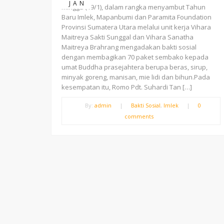
JAN
Minggu (19/1), dalam rangka menyambut Tahun
Baru Imlek, Mapanbumi dan Paramita Foundation
Provinsi Sumatera Utara melalui unit kerja Vihara
Maitreya Sakti Sunggal dan Vihara Sanatha
Maitreya Brahrang mengadakan bakti sosial
dengan membagikan 70 paket sembako kepada
umat Buddha prasejahtera berupa beras, sirup,
minyak goreng, manisan, mie lidi dan bihun.Pada
kesempatan itu, Romo Pdt. Suhardi Tan […]
By:
admin
|
Bakti Sosial
,
Imlek
|
0
comments