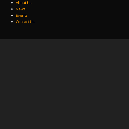
About Us
News
Events
Contact Us