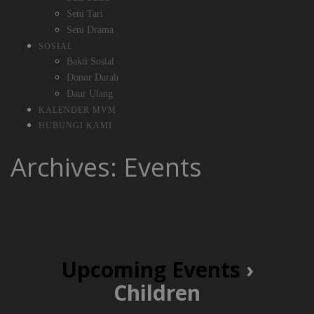
Seni Tari
Seni Drama
SOSIAL
Bakti Sosial
Donor Darah
Daur Ulang
KALENDER MVM
HUBUNGI KAMI
Archives:
Events
Upcoming Events
›
Children