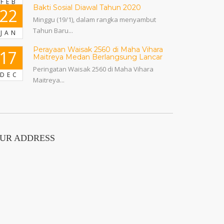
FEB
Bakti Sosial Diawal Tahun 2020
22
Minggu (19/1), dalam rangka menyambut
Tahun Baru...
JAN
Perayaan Waisak 2560 di Maha Vihara
17
Maitreya Medan Berlangsung Lancar
Peringatan Waisak 2560 di Maha Vihara
DEC
Maitreya...
UR ADDRESS