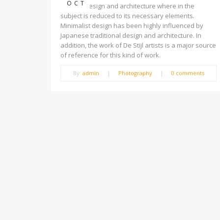
OCT
trend in design and architecture where in the
subject is reduced to its necessary elements.
Minimalist design has been highly influenced by
Japanese traditional design and architecture. In
addition, the work of De Stijl artists is a major source
of reference for this kind of work.
By:
admin
|
Photography
|
0 comments