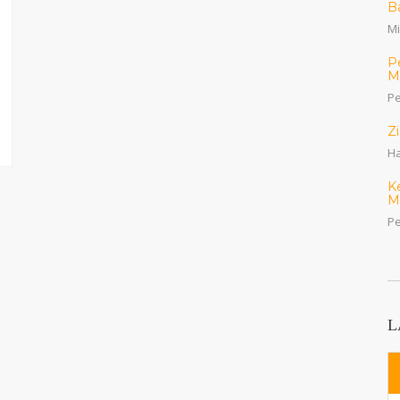
B
Mi
P
M
Pe
Z
Ha
K
M
Pe
L