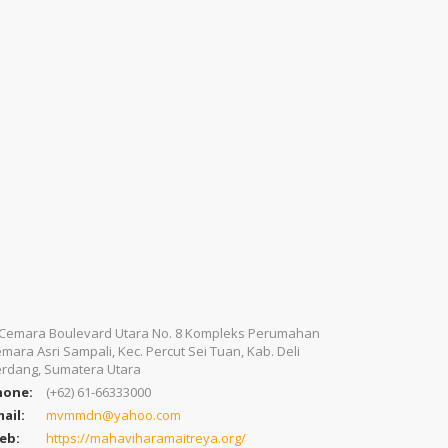
. Cemara Boulevard Utara No. 8 Kompleks Perumahan
mara Asri Sampali, Kec. Percut Sei Tuan, Kab. Deli
rdang, Sumatera Utara
hone:
(+62) 61-66333000
ail:
mvmmdn@yahoo.com
eb:
https://mahaviharamaitreya.org/