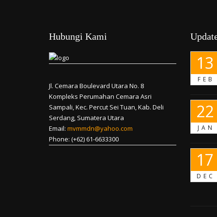
Hubungi Kami
Update
13
FEB
Jl. Cemara Boulevard Utara No. 8
Kompleks Perumahan Cemara Asri
22
Sampali, Kec. Percut Sei Tuan, Kab. Deli
Serdang, Sumatera Utara
JAN
Email:
mvmmdn@yahoo.com
Phone: (+62) 61-6633300
17
DEC