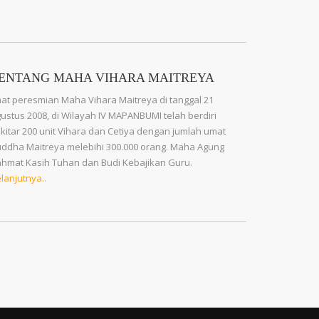
ENTANG MAHA VIHARA MAITREYA
at peresmian Maha Vihara Maitreya di tanggal 21
ustus 2008, di Wilayah IV MAPANBUMI telah berdiri
kitar 200 unit Vihara dan Cetiya dengan jumlah umat
ddha Maitreya melebihi 300.000 orang. Maha Agung
hmat Kasih Tuhan dan Budi Kebajikan Guru.
lanjutnya..