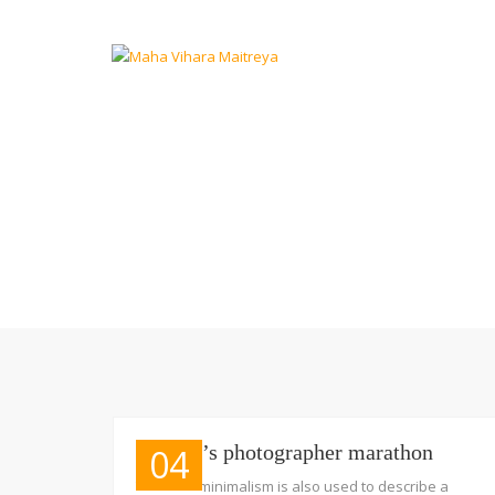
C
Madrid’s photographer marathon
04
The term minimalism is also used to describe a