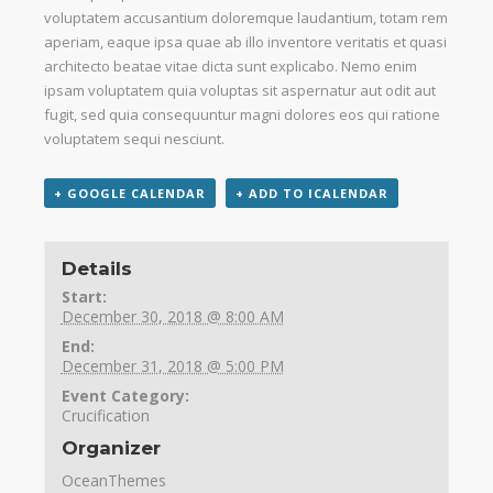
voluptatem accusantium doloremque laudantium, totam rem
aperiam, eaque ipsa quae ab illo inventore veritatis et quasi
architecto beatae vitae dicta sunt explicabo. Nemo enim
ipsam voluptatem quia voluptas sit aspernatur aut odit aut
fugit, sed quia consequuntur magni dolores eos qui ratione
voluptatem sequi nesciunt.
+ GOOGLE CALENDAR
+ ADD TO ICALENDAR
Details
Start:
December 30, 2018 @ 8:00 AM
End:
December 31, 2018 @ 5:00 PM
Event Category:
Crucification
Organizer
OceanThemes