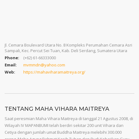
Jl. Cemara Boulevard Utara No. 8 Kompleks Perumahan Cemara Asri
Sampali, Kec. Percut Sei Tuan, Kab. Deli Serdang, Sumatera Utara
Phone:
(+62) 61-66333000
Email:
mvmmdn@yahoo.com
Web:
https://mahaviharamaitreya.org/
TENTANG MAHA VIHARA MAITREYA
Saat peresmian Maha Vihara Maitreya di tanggal 21 Agustus 2008, di
Wilayah IV MAPANBUMI telah berdiri sekitar 200 unit Vihara dan
Cetiya dengan jumlah umat Buddha Maitreya melebihi 300.000
orang. Maha Agung Rahmat Kasih Tuhan dan Budi Kebajikan Guru.