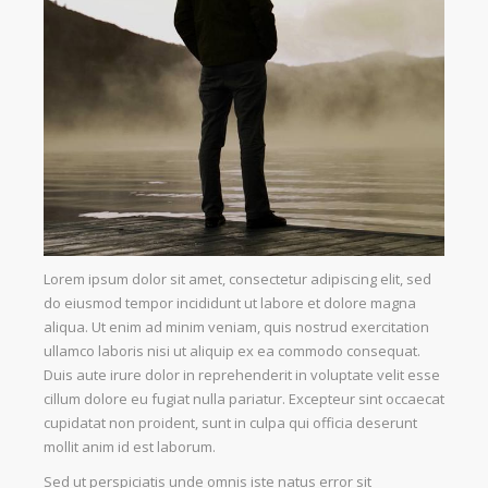
Lorem ipsum dolor sit amet, consectetur adipiscing elit, sed
do eiusmod tempor incididunt ut labore et dolore magna
aliqua. Ut enim ad minim veniam, quis nostrud exercitation
ullamco laboris nisi ut aliquip ex ea commodo consequat.
Duis aute irure dolor in reprehenderit in voluptate velit esse
cillum dolore eu fugiat nulla pariatur. Excepteur sint occaecat
cupidatat non proident, sunt in culpa qui officia deserunt
mollit anim id est laborum.
Sed ut perspiciatis unde omnis iste natus error sit