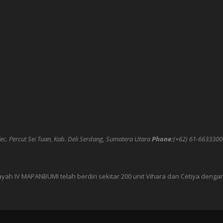
c. Percut Sei Tuan, Kab. Deli Serdang, Sumatera Utara
Phone:
(+62) 61-6633300
layah IV MAPANBUMI telah berdiri sekitar 200 unit Vihara dan Cetiya den