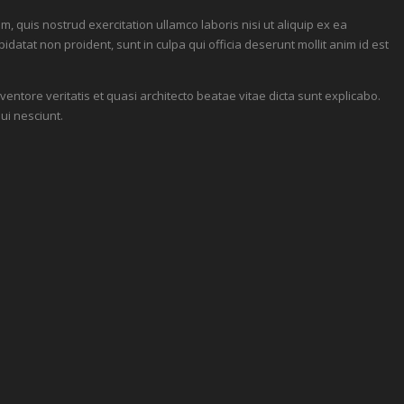
, quis nostrud exercitation ullamco laboris nisi ut aliquip ex ea
datat non proident, sunt in culpa qui officia deserunt mollit anim id est
ntore veritatis et quasi architecto beatae vitae dicta sunt explicabo.
ui nesciunt.