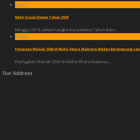
22
Jan
Bakti Sosial Diawal Tahun 2020
Minggu (19/1), dalam rangka menyambut Tahun Baru...
17
Dec
Perayaan Waisak 2560 di Maha Vihara Maitreya Medan Berlangsung Lan
Peringatan Waisak 2560 di Maha Vihara Maitreya...
Our Address