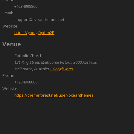
+1234998800
Email:
support@oceanthemes.net
Website:
https://goo.gl/qxhm2P
Venue
Catholic Church
121 King Street, Melbourne Victoria 3000 Australia
Melbourne
,
Australia
+ Google Map
Phone:
+1234998800
Website:
https://themeforest.net/user/oceanthemes