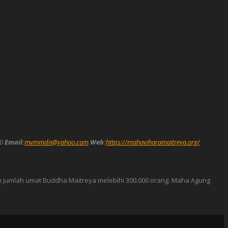
0
Email:
mvmmdn@yahoo.com
Web:
https://mahaviharamaitreya.org/
gan jumlah umat Buddha Maitreya melebihi 300.000 orang. Maha Agung