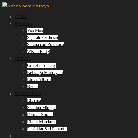
HOME
PROFILE
Visi Misi
Sejarah Pendirian
Sarana dan Prasarana
Wisata Religi
VIHARA
Grateful Sunday
Keluarga Maitreyani
Lintas Vihara
Berita
PENDIDIKAN
Dharma
Sekolah Minggu
Retreat Nurani
Diklat Mandarin
Pusdiklat Sad Paramita
BUDAYA