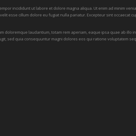
empor incididunt ut labore et dolore magna aliqua. Ut enim ad minim veniam
it esse cillum dolore eu fugiat nulla pariatur. Excepteur sint occaecat cupi
um doloremque laudantium, totam rem aperiam, eaque ipsa quae ab illo inve
ugit, sed quia consequuntur magni dolores eos qui ratione voluptatem seq