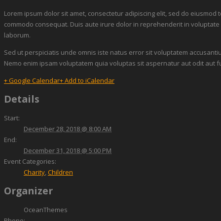
Lorem ipsum dolor sit amet, consectetur adipiscing elit, sed do eiusmod t
commodo consequat. Duis aute irure dolor in reprehenderit in voluptate vel
laborum.
Sed ut perspiciatis unde omnis iste natus error sit voluptatem accusanti
Nemo enim ipsam voluptatem quia voluptas sit aspernatur aut odit aut f
+ Google Calendar
+ Add to iCalendar
Details
Start:
December 28, 2018 @ 8:00 AM
End:
December 31, 2018 @ 5:00 PM
Event Categories:
Charity
,
Children
Organizer
OceanThemes
Phone: