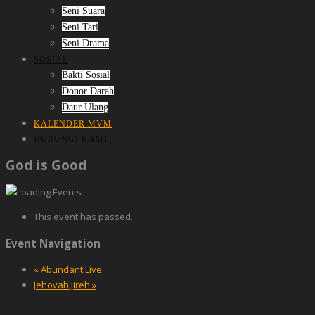
Seni Suara
Seni Tari
Seni Drama
SOSIAL
Bakti Sosial
Donor Darah
Daur Ulang
KALENDER MVM
HUBUNGI KAMI
God is Good
This event has passed.
Event Navigation
«
Abundant Live
Jehovah Jireh
»