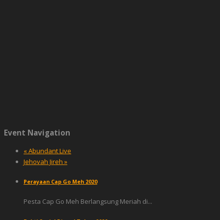
Event Navigation
«
Abundant Live
Jehovah Jireh
»
Perayaan Cap Go Meh 2020
Pesta Cap Go Meh Berlangsung Meriah di...