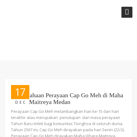
TAG:
KELUARGA MAITREYANI
17
Kemeriahaan Perayaan Cap Go Meh di Maha
Vihara Maitreya Medan
DEC
Perayaan Cap Go Meh melambangkan hari ke-15 dan hari
terakhir atau merupakan penutupan dari masa perayaan
Tahun Baru Imlek bagi komunitas Tionghoa di seluruh dunia.
Tahun 2567 ini, Cap Go Meh dirayakan pada hari Senin (22/2).
Perayaan Cap Go Meh dirayakan Maha Vihara Maitreya