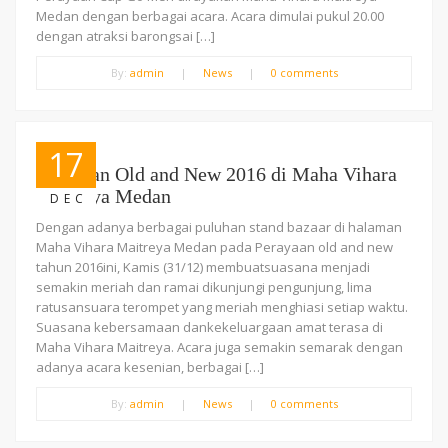
Medan dengan berbagai acara. Acara dimulai pukul 20.00
dengan atraksi barongsai […]
By:
admin
|
News
|
0 comments
17
Perayaan Old and New 2016 di Maha Vihara
Maitreya Medan
DEC
Dengan adanya berbagai puluhan stand bazaar di halaman
Maha Vihara Maitreya Medan pada Perayaan old and new
tahun 2016ini, Kamis (31/12) membuatsuasana menjadi
semakin meriah dan ramai dikunjungi pengunjung, lima
ratusansuara terompet yang meriah menghiasi setiap waktu.
Suasana kebersamaan dankekeluargaan amat terasa di
Maha Vihara Maitreya. Acara juga semakin semarak dengan
adanya acara kesenian, berbagai […]
By:
admin
|
News
|
0 comments