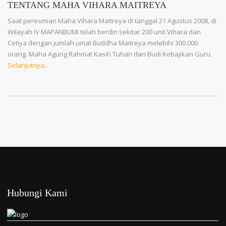
TENTANG MAHA VIHARA MAITREYA
Saat peresmian Maha Vihara Maitreya di tanggal 21 Agustus 2008, di
Wilayah IV MAPANBUMI telah berdiri sekitar 200 unit Vihara dan
Cetiya dengan jumlah umat Buddha Maitreya melebihi 300.000
orang. Maha Agung Rahmat Kasih Tuhan dan Budi Kebajikan Guru.
Selanjutnya..
Hubungi Kami