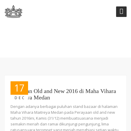
TAG:
SENI TARI
17
Perayaan Old and New 2016 di Maha Vihara
Maitreya Medan
DEC
Dengan adanya berbagai puluhan stand bazaar di halaman
Maha Vihara Maitreya Medan pada Perayaan old and new
tahun 2016ini, Kamis (31/12) membuatsuasana menjadi
semakin meriah dan ramai dikunjungi pengunjung, lima
ratusansuara terompet yang meriah menghiasi setiap waktu.