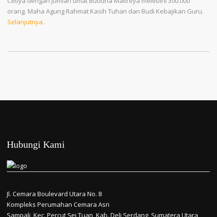
Cetiya dengan jumlah umat Buddha Maitreya melebihi 300.000
orang. Maha Agung Rahmat Kasih Tuhan dan Budi Kebajikan Guru.
Selanjutnya..
Hubungi Kami
Jl. Cemara Boulevard Utara No. 8
Kompleks Perumahan Cemara Asri
Sampali, Kec. Percut Sei Tuan, Kab. Deli Serdang, Sumatera Utara