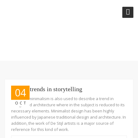
TAG:
TRENDS
Recent trends in storytelling
04
The term minimalism is also used to describe a trend in
OCT
design and architecture where in the subject is reduced to its
necessary elements. Minimalist design has been highly
influenced by Japanese traditional design and architecture. In
addition, the work of De Stijl artists is a major source of
reference for this kind of work.